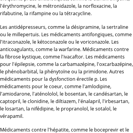
l'érythromycine, le métronidazole, la norfloxacine, la
rifabutine, la rifampine ou la tétracycline.
Les antidépresseurs, comme la désipramine, la sertraline
ou le millepertuis. Les médicaments antifongiques, comme
l'itraconazole, le kétoconazole ou le voriconazole. Les
anticoagulants, comme la warfarine. Médicaments contre
la fibrose kystique, comme l'ivacaftor. Les médicaments
pour l'épilepsie, comme la carbamazépine, l'oxcarbazépine,
le phénobarbital, la phénytoïne ou la primidone. Autres
médicaments pour la dysfonction érectile p. Les
médicaments pour le coeur, comme l'amlodipine,
l'amiodarone, l'aténololol, le bosentan, le candésartan, le
captopril, le clonidine, le diltiazem, l'énalapril, l'irbesartan,
le losartan, la nifédipine, le propranolol, le sotalol, le
vérapamil.
Médicaments contre l'hépatite, comme le boceprevir et le