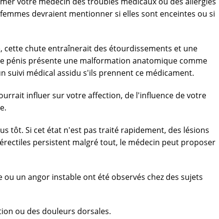
rmer votre médecin des troubles médicaux ou des allergies
s femmes devraient mentionner si elles sont enceintes ou si
e, cette chute entraînerait des étourdissements et une
t le pénis présente une malformation anatomique comme
un suivi médical assidu s'ils prennent ce médicament.
rait influer sur votre affection, de l'influence de votre
e.
 tôt. Si cet état n'est pas traité rapidement, des lésions
 érectiles persistent malgré tout, le médecin peut proposer
 ou un angor instable ont été observés chez des sujets
tion ou des douleurs dorsales.