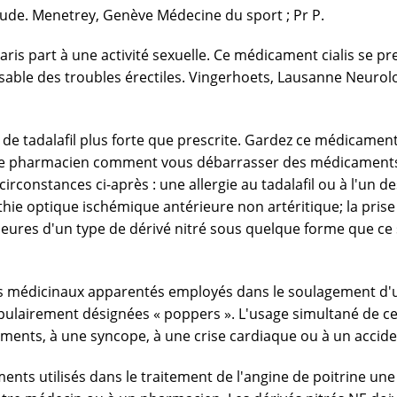
tude. Menetrey, Genève Médecine du sport ; Pr P.
paris part à une activité sexuelle. Ce médicament cialis se p
e des troubles érectiles. Vingerhoets, Lausanne Neurologie 
tadalafil plus forte que prescrite. Gardez ce médicament h
e pharmacien comment vous débarrasser des médicaments in
 circonstances ci-après : une allergie au tadalafil ou à l'u
athie optique ischémique antérieure non artéritique; la pr
eures d'un type de dérivé nitré sous quelque forme que ce s
uits médicinaux apparentés employés dans le soulagement d'u
pulairement désignées « poppers ». L'usage simultané de ces
ents, à une syncope, à une crise cardiaque ou à un acciden
ents utilisés dans le traitement de l'angine de poitrine un