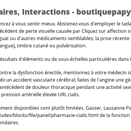
ondaires, Interactions - boutiquep
cez à vous sentir mieux. Abstenez-vous d'employer le tadalaf
ntécédent de perte visuelle causée par
Cliquez sur
affection 
guat ou d'autres médicaments semblables; la prise récente 
langue], timbre cutané ou pulvérisation.
résultats d'éléments ou de sous-échelles particulières dans 
re la dysfonction érectile, mentionnez à votre médecin si v
bi un accident vasculaire cérébral; faites de l'angine une 
antécédent de douleur thoracique pendant une activité sexu
 pression artérielle élevée
URL
cialis.
ent disponibles sont plutôt limitées. Gasser, Lausanne Psyc
des/blocks/file/panel/pharmacie-cialis.html
de la fonctio
ondaires.