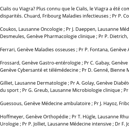
Cialis ou Viagra? Plus connu que le Cialis, le Viagra a ét
disparités. Chuard, Fribourg Maladies infectieuses ; Pr P. 
Coukos, Lausanne Oncologie ; Pr J. Daeppen, Lausanne Médec
Desmeules, Genève Pharmacologie clinique ; Pr P. Dietrich,
Ferrari, Genève Maladies osseuses ; Pr P. Fontana, Genève A
Frossard, Genève Gastro-entérologie ; Pr C. Gabay, Genève R
Genève Cybersanté et télémédecine ; Pr D. Genné, Bienne M
Gilliet, Lausanne Dermatologie ; Pr A. Golay, Genève Diabé
du sport ; Pr G. Greub, Lausanne Microbiologie clinique ; Pr 
Guessous, Genève Médecine ambulatoire ; Pr J. Hayoz, Fribo
Hoffmeyer, Genève Orthopédie ; Pr T. Hügle, Lausanne Rhumat
Urologie ; Pr P. Jolliet, Lausanne Médecine intensive ; Dr F. 