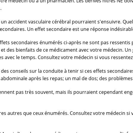
votre médecin ou à un pharmacien. Les dérivés nitrés NE doi
.
n accident vasculaire cérébral pourraient s'ensuivre. Quel
ondaires. Un effet secondaire est une réponse indésirable
effets secondaires énumérés ci-après ne sont pas ressentis
es et des bienfaits de ce médicament avec votre médecin. U
avec le temps. Consultez votre médecin si vous ressentez c
s conseils sur la conduite à tenir si ces effets secondaire
ne abdominale après les repas; un mal de dos; des problèm
viennent pas très souvent, mais ils pourraient cependant e
ires autres que ceux énumérés. Consultez votre médecin s