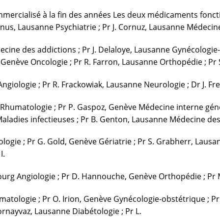
é commercialisé à la fin des années Les deux médicaments fo
Conus, Lausanne Psychiatrie ; Pr J. Cornuz, Lausanne Médecin
ine des addictions ; Pr J. Delaloye, Lausanne Gynécologie-o
 Genève Oncologie ; Pr R. Farron, Lausanne Orthopédie ; Pr 
ngiologie ; Pr R. Frackowiak, Lausanne Neurologie ; Dr J. Fr
humatologie ; Pr P. Gaspoz, Genève Médecine interne général
aladies infectieuses ; Pr B. Genton, Lausanne Médecine des
tologie ; Pr G. Gold, Genève Gériatrie ; Pr S. Grabherr, La
I.
urg Angiologie ; Pr D. Hannouche, Genève Orthopédie ; Pr M.
ologie ; Pr O. Irion, Genève Gynécologie-obstétrique ; Pr C.
Jornayvaz, Lausanne Diabétologie ; Pr L.