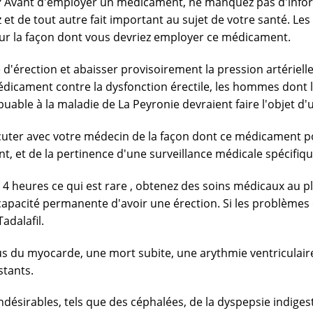
de? Avant d'employer un médicament, ne manquez pas d'info
et de tout autre fait important au sujet de votre santé. Le
e sur la façon dont vous devriez employer ce médicament.
 d'érection et abaisser provisoirement la pression artériell
édicament contre la dysfonction érectile, les hommes don
uable à la maladie de La Peyronie devraient faire l'objet d'
scuter avec votre médecin de la façon dont ce médicament pour
nt, et de la pertinence d'une surveillance médicale spécifiqu
4 heures ce qui est rare , obtenez des soins médicaux au plus
ncapacité permanente d'avoir une érection. Si les problèmes
adalafil.
s du myocarde, une mort subite, une arythmie ventriculaire
stants.
désirables, tels que des céphalées, de la dyspepsie indiges