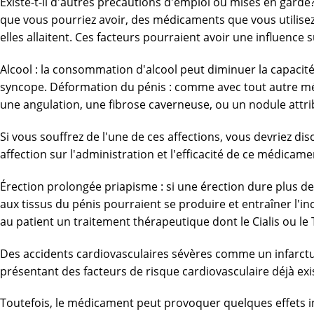
Existe-t-il d'autres précautions d'emploi ou mises en gar
que vous pourriez avoir, des médicaments que vous utilisez 
elles allaitent. Ces facteurs pourraient avoir une influenc
Alcool : la consommation d'alcool peut diminuer la capacité
syncope. Déformation du pénis : comme avec tout autre m
une angulation, une fibrose caverneuse, ou un nodule attrib
Si vous souffrez de l'une de ces affections, vous devriez di
affection sur l'administration et l'efficacité de ce médicame
Érection prolongée priapisme : si une érection dure plus de 
aux tissus du pénis pourraient se produire et entraîner l'i
au patient un traitement thérapeutique dont le Cialis ou le T
Des accidents cardiovasculaires sévères comme un infarctu
présentant des facteurs de risque cardiovasculaire déjà exi
Toutefois, le médicament peut provoquer quelques effets in