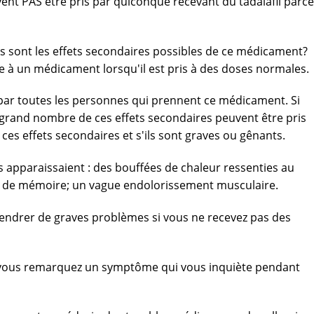
vent PAS être pris par quiconque recevant du tadalafil parce
s sont les effets secondaires possibles de ce médicament?
 à un médicament lorsqu'il est pris à des doses normales.
 par toutes les personnes qui prennent ce médicament. Si
n grand nombre de ces effets secondaires peuvent être pris
es effets secondaires et s'ils sont graves ou gênants.
s apparaissaient : des bouffées de chaleur ressenties au
es de mémoire; un vague endolorissement musculaire.
ngendrer de graves problèmes si vous ne recevez pas des
i vous remarquez un symptôme qui vous inquiète pendant