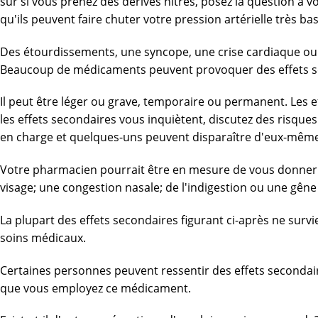
sûr si vous prenez des dérivés nitrés, posez la question à 
qu'ils peuvent faire chuter votre pression artérielle très bas
Des étourdissements, une syncope, une crise cardiaque ou u
Beaucoup de médicaments peuvent provoquer des effets sec
Il peut être léger ou grave, temporaire ou permanent. Les 
les effets secondaires vous inquiètent, discutez des risqu
en charge et quelques-uns peuvent disparaître d'eux-mêmes 
Votre pharmacien pourrait être en mesure de vous donner de
visage; une congestion nasale; de l'indigestion ou une gê
La plupart des effets secondaires figurant ci-après ne sur
soins médicaux.
Certaines personnes peuvent ressentir des effets seconda
que vous employez ce médicament.