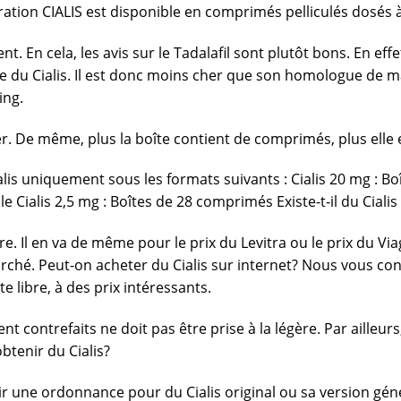
ation CIALIS est disponible en comprimés pelliculés dosés à 2
 En cela, les avis sur le Tadalafil sont plutôt bons. En effet
ue du Cialis. Il est donc moins cher que son homologue de mar
ing.
her. De même, plus la boîte contient de comprimés, plus elle
is uniquement sous les formats suivants : Cialis 20 mg : Boî
e Cialis 2,5 mg : Boîtes de 28 comprimés Existe-t-il du Ciali
ère. Il en va de même pour le prix du Levitra ou le prix du V
hé. Peut-on acheter du Cialis sur internet? Nous vous con
 libre, à des prix intéressants.
 contrefaits ne doit pas être prise à la légère. Par ailleur
btenir du Cialis?
r une ordonnance pour du Cialis original ou sa version gén