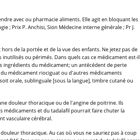
rendre avec ou pharmacie aliments. Elle agit en bloquant les
; Prix P. Anchisi, Sion Médecine interne générale ; Pr J.
ors de la portée et de la vue des enfants. Ne jetez pas de
utilisés ou périmés. Dans quels cas ce médicament est-il
n des ingrédients du médicament; un antécédent de perte
ise du médicament riociguat ou d'autres médicaments
oit orale, sublinguale [sous la langue], timbre cutané ou
ne douleur thoracique ou de l'angine de poitrine. Ils
 médicaments et du tadalafil pourrait faire chuter la
t vasculaire cérébral.
e douleur thoracique. Au cas où vous ne sauriez pas à coup